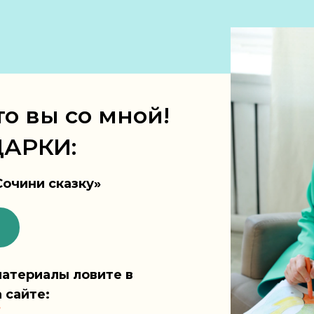
то вы со мной!
АРКИ:
Сочини сказку»
атериалы ловите в
а сайте: